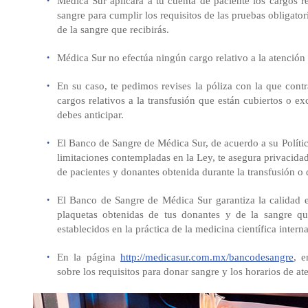
Médica Sur aplicará a tu cuenta de paciente los cargos re
sangre para cumplir los requisitos de las pruebas obligator
de la sangre que recibirás.
Médica Sur no efectúa ningún cargo relativo a la atención
En su caso, te pedimos revises la póliza con la que contra
cargos relativos a la transfusión que están cubiertos o e
debes anticipar.
El Banco de Sangre de Médica Sur, de acuerdo a su Polític
limitaciones contempladas en la Ley, te asegura privacida
de pacientes y donantes obtenida durante la transfusión o
El Banco de Sangre de Médica Sur garantiza la calidad e
plaquetas obtenidas de tus donantes y de la sangre que
establecidos en la práctica de la medicina científica intern
En la página
http://medicasur.com.mx/bancodesangre
, e
sobre los requisitos para donar sangre y los horarios de at