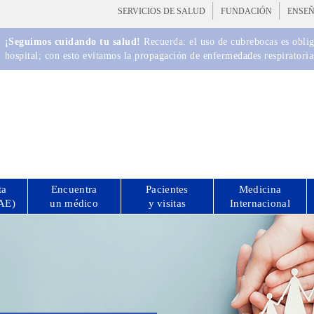
SERVICIOS DE SALUD
FUNDACIÓN
ENSE
¡Seguimos cuidando tu salud!
Recuerda: el uso de cubrebocas es obliga
hospital; con esto evitamos la propagación de enfermedades respiratoria
ta
Encuentra
Pacientes
Medicina
CAE)
un médico
y visitas
Internacional