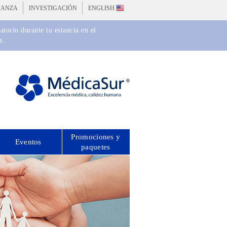
ÑANZA
INVESTIGACIÓN
ENGLISH
torio durante tu estancia en el
s.
Promociones y
Eventos
paquetes