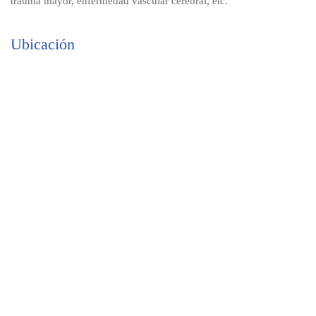
trauma mayor, enfermedad vascular cerebral, etc.
Ubicación