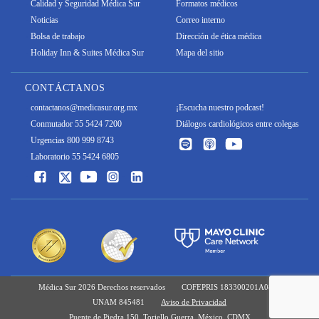
Calidad y Seguridad Médica Sur
Formatos médicos
Noticias
Correo interno
Bolsa de trabajo
Dirección de ética médica
Holiday Inn & Suites Médica Sur
Mapa del sitio
CONTÁCTANOS
contactanos@medicasur.org.mx
¡Escucha nuestro podcast!
Conmutador 55 5424 7200
Diálogos cardiológicos entre colegas
Urgencias 800 999 8743
Laboratorio 55 5424 6805
Médica Sur 2026 Derechos reservados
COFEPRIS 183300201A0829
UNAM 845481
Aviso de Privacidad
Puente de Piedra 150, Toriello Guerra, México, CDMX