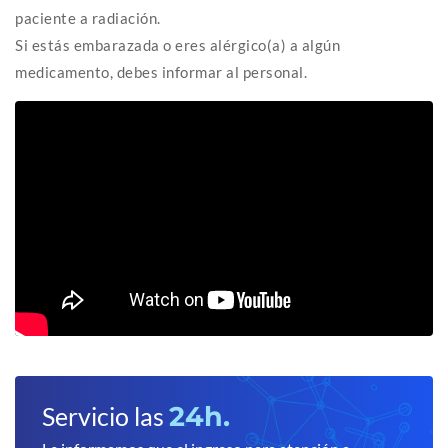
paciente a radiación.
Si estás embarazada o eres alérgico(a) a algún
medicamento, debes informar al personal.
24h.
Servicio las