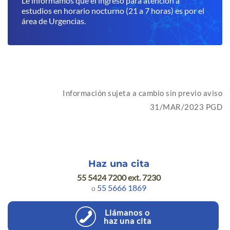
Le informamos que el ingreso para atención a
estudios en horario nocturno (21 a 7 horas) es por el
área de Urgencias.
Información sujeta a cambio sin previo aviso
31/MAR/2023 PGD
Haz una cita
55 5424 7200 ext. 7230
55 5666 1869
o
Llámanos o
haz una cita